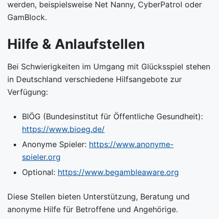
werden, beispielsweise Net Nanny, CyberPatrol oder
GamBlock.
Hilfe & Anlaufstellen
Bei Schwierigkeiten im Umgang mit Glücksspiel stehen
in Deutschland verschiedene Hilfsangebote zur
Verfügung:
BIÖG (Bundesinstitut für Öffentliche Gesundheit):
https://www.bioeg.de/
Anonyme Spieler:
https://www.anonyme-
spieler.org
Optional:
https://www.begambleaware.org
Diese Stellen bieten Unterstützung, Beratung und
anonyme Hilfe für Betroffene und Angehörige.