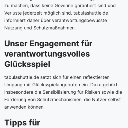
zu machen, dass keine Gewinne garantiert sind und
Verluste jederzeit möglich sind. tabulashuttle.de
informiert daher über verantwortungsbewusste
Nutzung und Schutzmaßnahmen.
Unser Engagement für
verantwortungsvolles
Glücksspiel
tabulashuttle.de setzt sich für einen reflektierten
Umgang mit Glücksspielangeboten ein. Dazu gehört
insbesondere die Sensibilisierung für Risiken sowie die
Förderung von Schutzmechanismen, die Nutzer selbst
anwenden können.
Tipps für